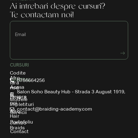
Ai intrebari despre cursuri?
Te contactam noi!
CURSURI
Codite
Afro
GENERAL
0766664256
fara
Acasa
nod
Salon Soho Beauty Hub - Strada 3 August 1919,
6
Despre
nr. 3
Modele
noi
Impletituri
contact@braiding-academy.com
Afro
Servicii
Hair
Portofoliu
Jumbo
Braids
Contact